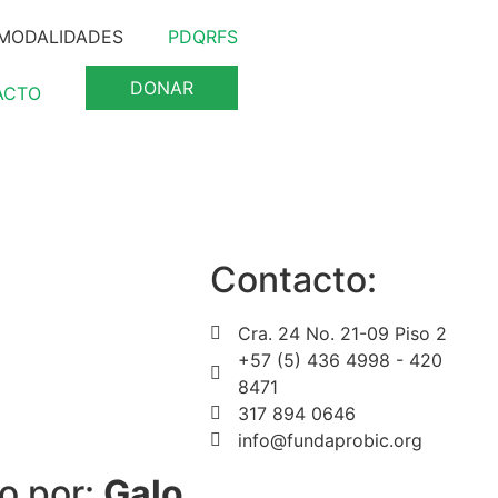
MODALIDADES
PDQRFS
DONAR
ACTO
Contacto:
Cra. 24 No. 21-09 Piso 2
+57 (5) 436 4998 - 420
8471
317 894 0646
info@fundaprobic.org
o por:
Galo